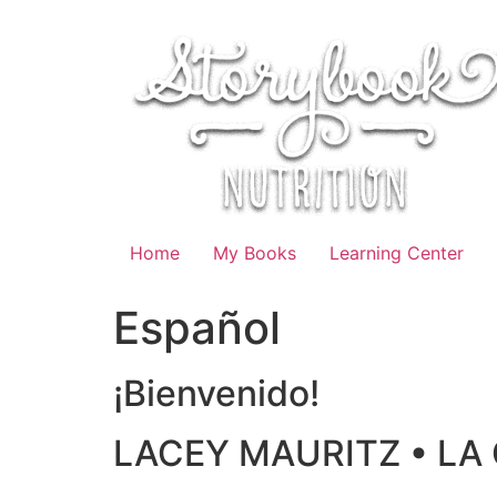
Skip
to
content
Home
My Books
Learning Center
Español
¡Bienvenido!
LACEY MAURITZ • LA