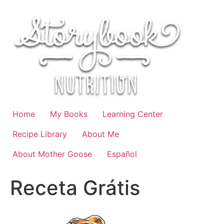
Skip
to
content
Home
My Books
Learning Center
Recipe Library
About Me
About Mother Goose
Español
Receta Grátis